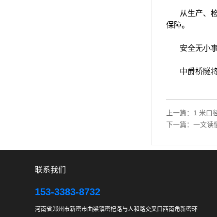
从生产、检
保障。
安全无小事
中爵桥隧将持
上一篇：
1 米
下一篇：
一文读
联系我们
153-3383-8732
河南省郑州市新密市曲梁镇密杞路与人和路交叉口西南角新密环